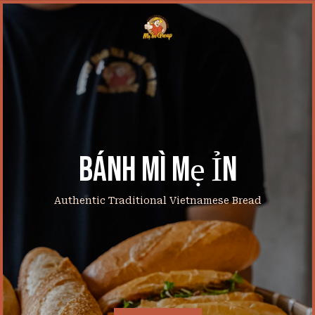
Skip
to
content
Bánh Mì Mẹ Ỉn
Authentic Traditional Vietnamese Bread